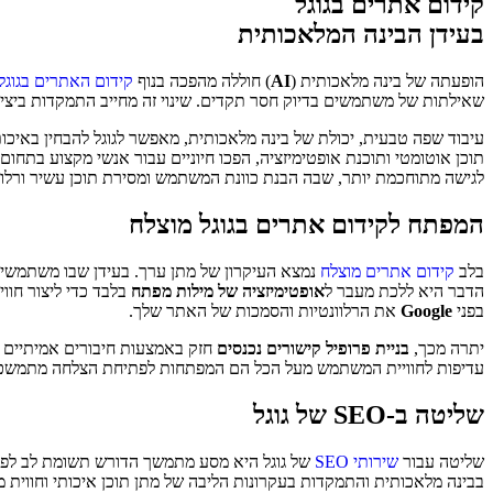
קידום אתרים בגוגל
בעידן הבינה המלאכותית
הופעתה של בינה מלאכותית (
AI
) חוללה מהפכה בנוף
קידום האתרים בגוגל
שאילתות של משתמשים בדיוק חסר תקדים. שינוי זה מחייב התמקדות ביצי
עיבוד שפה טבעית, יכולת של בינה מלאכותית, מאפשר לגוגל להבחין באיכות
תוכן אוטומטי ותוכנת אופטימיזציה, הפכו חיוניים עבור אנשי מקצוע בתחום
לגישה מתוחכמת יותר, שבה הבנת כוונת המשתמש ומסירת תוכן עשיר ורלוו
המפתח לקידום אתרים בגוגל מוצלח
בלב
קידום אתרים מוצלח
נמצא העיקרון של מתן ערך. בעידן שבו משתמשים
הדבר היא ללכת מעבר ל
אופטימיזציה של מילות מפתח
בלבד כדי ליצור חוו
בפני
Google
את הרלוונטיות והסמכות של האתר שלך.
יתרה מכך,
בניית פרופיל קישורים נכנסים
חזק באמצעות חיבורים אמיתיים 
עדיפות לחוויית המשתמש מעל הכל הם המפתחות לפתיחת הצלחה מתמש
שליטה ב-SEO של גוגל
שליטה עבור
שירותי SEO
של גוגל היא מסע מתמשך הדורש תשומת לב לפרטי
בבינה מלאכותית והתמקדות בעקרונות הליבה של מתן תוכן איכותי וחווי