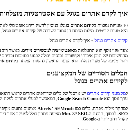
איך לקדם אתרים בגוגל עם אסטרטגיות מוצלחות
10 טעויות נפוצות ב
קידום אתרים בגוגל
! בניסיון להשיג דירוג אופטימלי לא
היא טעות קריטית. מילות מפתח הן עמוד השדרה של
קידום אתרים בגוגל
, 
קידום אתרים בגוגל
»
איך לקדם אתרים בגוגל
צעד שגוי נוסף הוא התעלמות מ
אופטימיזציה למכשירים ניידים
. כאשר רוב ה
מהחשיבות של תוכן איכותי וקישורים נכנסים יכולה לפגוע בסמכות ובדירו
זיהוי ומניעה של טעויות אלה הוא הצעד הראשון להשגת הצלחה ב
קידום אתר
הכלים הסודיים של המקצוענים
לקידום אתרים בגוגל
ל
מקצועני קידום אתרים
יש ארסנל של כלים שדוחפים אתרים לראש תוצאו
ערך נוסף הוא
Google Search Console
, המאפשר לבעלי אתרים לפקח ו
למחקר מילות מפתח, כלים כמו
SEMrush
ו-
Ahrefs
מציעים נתונים מקיפים
SEO
. לבסוף, תוכנת ה-
SEO
של
Moz
מציעה פתרון כולל למעקב אחר דירוג
לקהל רחב יותר ב-
Google
.