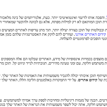
, והפכה אותו לדינמי ואינטואיטיבי יותר. כעת, אלגוריתמים של בינה מלאכ
רת תוכן המותאם לא רק למילות מפתח, אלא גם לכוונה ולהקשר שמאחורי ה
 ובבולטות של תוכן בצורה יעילה יותר, תוך מתן עדיפות לאתרים המציעים 
קידום האתרים אורגני
, ועוזרים להם לזקק את האסטרטגיות שלהם בזמן אמת
נטי הופכים לפרמונטיים להצלחה.
 מוצפים בכמויות אינסופיות של מידע, האתרים שבלטו הם אלה המספקים 
ית משתמש חלקה, עם זמני טעינה מהירים, תגובתיות לנייד וניווט קל. תוכן
ושיתוף תוכן איכותי יכולה להגביר משמעותית את האמינות של האתר שלך
כת של
קידום אתרים
. על ידי התמקדות באלמנטים הליבה הללו, האתר שלך יכו
ם, הבנה של מגמות דיגיטליות ומחויבות לספק ערך אמיתי למשתמשים. על י
ת משתמש חלקה, אתה יכול לשפר משמעותית את הנראות של האתר שלך בגוגל