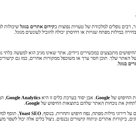
תר, רבים נופלים למלכודת של טעויות נפוצות ב
קידום אתרים בגוגל
שיכולות לפ
בחירה במילות מפתח שגויות או דחיסתן יכולה להוביל לעונשים מגוגל.
חיפושים מתבצעים במכשירים ניידים, אתר שאינו מגיב הוא למעשה בלתי נר
ג של האתר שלך. תוכן חסר ערך או משוכפל ממקורות אחרים, כמו גם קישורי
ים בגוגל
.
ת החיפוש של
Google
. אבן יסוד בערכת כלים זו היא
Google Analytics
, ה
לתחזק את נוכחות האתר שלהם בתוצאות החיפוש של
Google
.
 על דירוגי מילות מפתח, נפח חיפוש ותחרות. בנוסף,
Yoast SEO
, תוסף למ
ים, ביקורות אתרים וניתוח קישורים נכנסים. ניצול כלים אלה יכול לשפר 