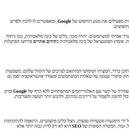
ותית מפעילים את מנוע החיפוש של
Google
, ומאפשרים לו להבין ולפרש
חיפושים.
ערך אמיתי למשתמשים. יתרה מכך, כלים של בינה מלאכותית, כגון ניתוח
. אימוץ הפוטנציאל של בינה מלאכותית ב
קידום אתרים
פירושו הסתגלות
תוכן ברור, תמציתי ושימושי המותאם לצרכים של הקהל שלהם. משמעות
 מרתק ומקורי שעונה על שאלות המשתמשים ומעודד אינטראקציה יסמן גם
. שמירה על קשר עם האלגוריתמים המתפתחים ללא הרף של
Google
ומתן
ל להשיג ולשמור על דירוגים גבוהים, ולהניע יותר תנועה ומעורבות.
די הימנעות מטעויות נפוצות, ניצול כלים מקצועיים, התאמה להתקדמות
. זכור, המטרה הסופית של
SEO
היא לא רק לדרג גבוה יותר אלא